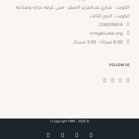
الكويت - شارع عبدالعزيز الصقر - مبنى غرفه تجاره وصناعه
الكويت - الدور الثالث
22403561/4
info@kiu-kw.org
8:00 صباحًا - 3:00 مساءً
FOLLOW US
2026 |
© Copyright 1989 -
YouTube
Facebook
X
Instagram