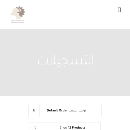
Ski
t
conten
التسجيلات
ترتيب حسب
Default Order
Show
12 Products