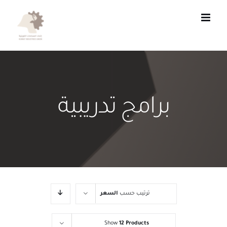
Ski
t
conten
برامج تدريبية
ترتيب حسب
السعر
Show
12 Products