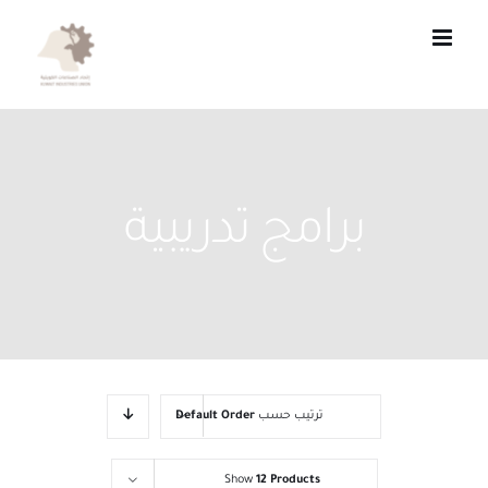
Ski
t
conten
برامج تدريبية
ترتيب حسب
Default Order
Show
12 Products