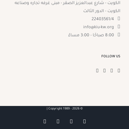
الكويت - شارع عبدالعزيز الصقر - مبنى غرفه تجاره وصناعه
الكويت - الدور الثالث
22403561/4
info@kiu-kw.org
8:00 صباحًا - 3:00 مساءً
FOLLOW US
2026 |
© Copyright 1989 -
YouTube
Facebook
X
Instagram