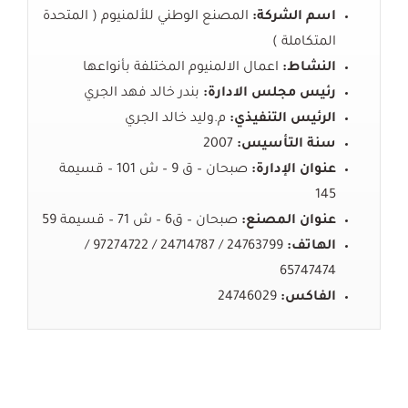
اسم الشركة:
المصنع
الوطني
للألمنيوم
(
المتحدة
المتكاملة
)
النشاط:
اعمال
الالمنيوم
المختلفة
بأنواعها
رئيس مجلس الادارة:
بندر
خالد
فهد
الجري
الرئيس التنفيذي:
م.وليد خالد الجري
سنة التأسيس:
2007
عنوان الإدارة:
صبحان
–
ق
9 –
ش
101 –
قسيمة
145
عنوان المصنع:
صبحان
–
ق
6 –
ش
71 –
قسيمة
59
الهاتف:
24763799 / 24714787 / 97274722 /
65747474
الفاكس:
24746029