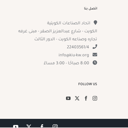
اتصل بنا
اتحاد الصناعات الكويتية
الكويت - شارع عبدالعزيز الصقر - مبنى غرفه
تجاره وصناعه الكويت - الدور الثالث
22403561/4
info@kiu-kw.org
8:00 صباحًا - 3:00 مساءً
FOLLOW US