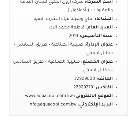
اسم الشركة:
شركة أروى الخليج للتجارة العامة
والمقاولات ( أكواكول )
النشاط:
انتاج و
تعبئة
مياه
الشرب
النقية
المدير العام:
فاطمة محمد البدر
سنة التأسيس:
2013
عنوان الإدارة:
صليبية
الصناعية
–
طريق
السادس
–
مقابل
اجيليتي
عنوان المصنع:
صليبية
الصناعية
–
طريق
السادس
–
مقابل
اجيليتي
الهاتف:
22909000
الفاكس:
22909279
الموقع الالكتروني:
www.aquacool.com.kw
البريد
الإلكتروني
:
info@aquacool.com.kw