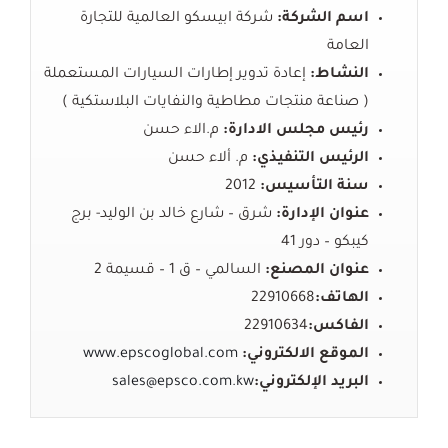
اسم الشركة:
شركة
ابيسكو
العالمية
للتجارة
العامة
النشاط:
إعادة
تدوير
إطارات
السيارات
المستعملة
(
صناعة
منتجات
مطاطية
والنفايات
البلاستكية
)
رئيس مجلس الادارة:
م.الاء حسن
الرئيس التنفيذي:
م.
ألاء
حسن
سنة التأسيس:
2012
عنوان الإدارة:
شرق
–
شارع
خالد
بن
الوليد- ب
رج
كيبكو
–
دور
41
عنوان المصنع:
السالمي
–
ق
1 –
قسيمة
2
الهاتف:
22910668
الفاكس:
22910634
الموقع الالكتروني:
www.epscoglobal.com
البريد
الإلكتروني
:
sales@epsco.com.kw