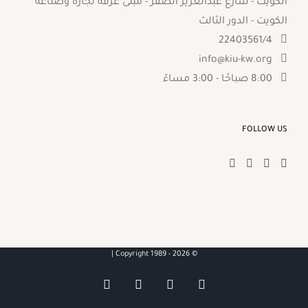
الكويت - شارع عبدالعزيز الصقر - مبنى غرفه تجاره وصناعه
الكويت - الدور الثالث
22403561/4
info@kiu-kw.org
8:00 صباحًا - 3:00 مساءً
FOLLOW US
2026 |
© Copyright 1989 -
YouTube
Facebook
X
Instagram