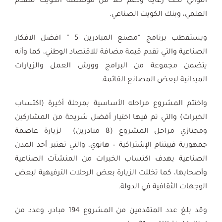
التوالي تحت رعاية ودعم كلاً من مؤسسة الكويت للتقدم
العلمي، وبنك الكويت الصناعي.
ويستقطب برنامج “مصنع المبادرين 5 ” افضل الافكار
الصناعية والتي تقدم قيمة مضافة للاقتصاد الوطني، كما وأنه
يتضمن مجموعة من البرامج وورش العمل والزيارات
الميدانية لبعض المصانع القائمة.
واختتم المشروع مراحله الأساسية بمرحلة أخيرة (اكتساب
الخبرات) والتي تم فيها اختيار أفضل شريحة من المشاركين
ومجتازي مراحل المشروع (8 مبادرين) لزيارة عاصمة
جمهورية فييتنام الإشتراكية – هانوي، والتي تعتبر أحد المدن
الصناعية بهدف اكتساب الخبرات من المنشآت الصناعية
وأصحابها، كما تخللت الزيارة بعض الرحلات الترفيهية لبعض
الوجهات الثقافية في الدولة.
وقد بلغ عدد المتقدمين من المشروع 194 مبادر، وعدد من